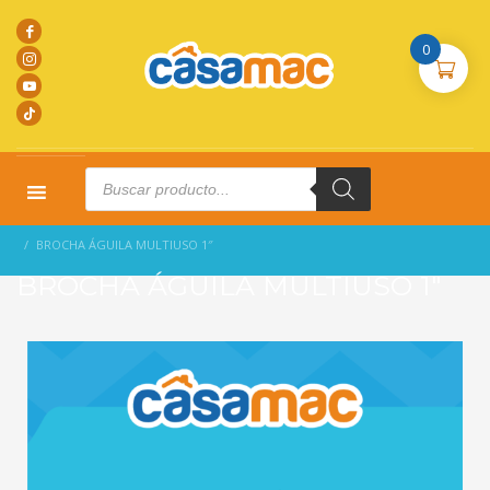
0
Products
search
HOME
PRODUCTOS
COMPLEMENTARIOS
BROCHA ÁGUILA MULTIUSO 1″
BROCHA ÁGUILA MULTIUSO 1″