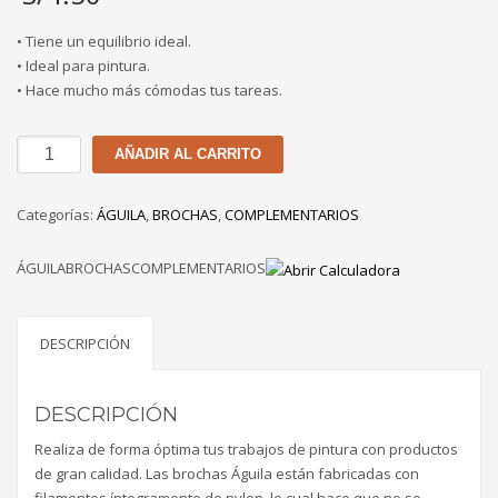
• Tiene un equilibrio ideal.
• Ideal para pintura.
• Hace mucho más cómodas tus tareas.
BROCHA
AÑADIR AL CARRITO
ÁGUILA
MULTIUSO
Categorías:
ÁGUILA
,
BROCHAS
,
COMPLEMENTARIOS
1"
cantidad
ÁGUILABROCHASCOMPLEMENTARIOS
DESCRIPCIÓN
DESCRIPCIÓN
Realiza de forma óptima tus trabajos de pintura con productos
de gran calidad. Las brochas Águila están fabricadas con
filamentos íntegramente de nylon, lo cual hace que no se