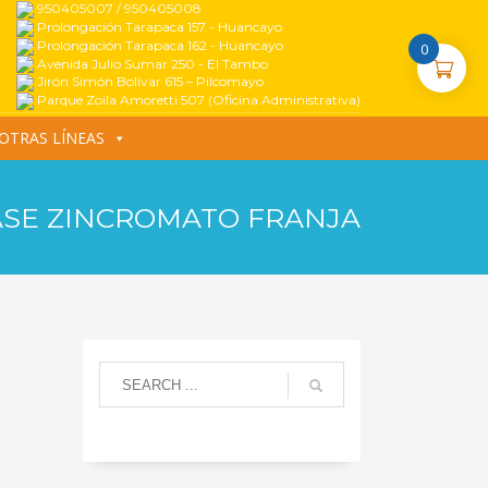
950405007 / 950405008
Prolongación Tarapaca 157 - Huancayo
Prolongación Tarapaca 162 - Huancayo
0
Avenida Julio Sumar 250 - El Tambo
Jirón Simón Bolívar 615 – Pilcomayo
Parque Zoila Amoretti 507 (Oficina Administrativa)
OTRAS LÍNEAS
SE ZINCROMATO FRANJA