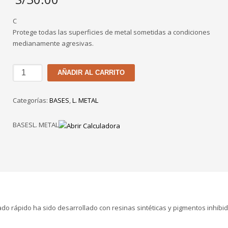
C
Protege todas las superficies de metal sometidas a condiciones
medianamente agresivas.
BASE
AÑADIR AL CARRITO
ZINCROMATO
FRANJA
Categorías:
BASES
,
L. METAL
cantidad
BASESL. METAL
ado rápido ha sido desarrollado con resinas sintéticas y pigmentos inhibi