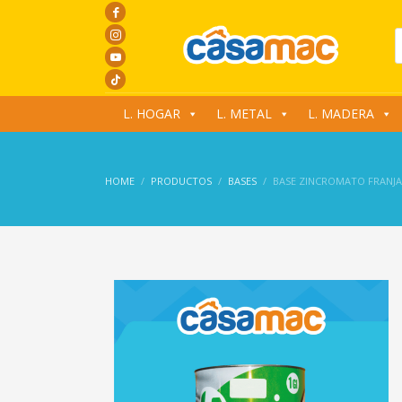
P
s
L. HOGAR
L. METAL
L. MADERA
HOME
PRODUCTOS
BASES
BASE ZINCROMATO FRANJA