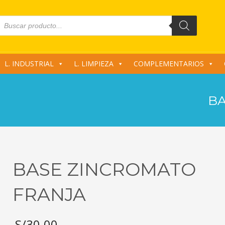
roducts
earch
L. INDUSTRIAL
L. LIMPIEZA
COMPLEMENTARIOS
BA
BASE ZINCROMATO
FRANJA
S/
30.00