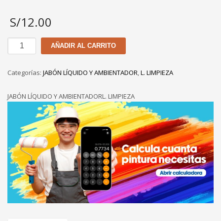
S/
12.00
LIMPIA
AÑADIR AL CARRITO
TODO
LAVANDA
Categorías:
JABÓN LÍQUIDO Y AMBIENTADOR
,
L. LIMPIEZA
ORIENTAL
DE
JABÓN LÍQUIDO Y AMBIENTADORL. LIMPIEZA
1
GL
cantidad