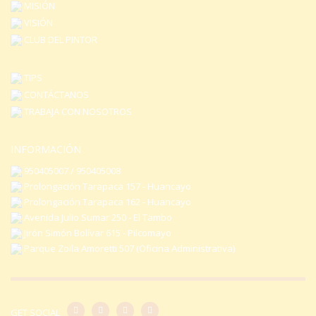
producto
producto
MISIÓN
VISIÓN
CLUB DEL PINTOR
TIPS
CONTÁCTANOS
TRABAJA CON NOSOTROS
INFORMACIÓN
950405007 / 950405008
Prolongación Tarapaca 157 - Huancayo
Prolongación Tarapaca 162 - Huancayo
Avenida Julio Sumar 250 - El Tambo
Jirón Simón Bolívar 615 - Pilcomayo
Parque Zoila Amoretti 507 (Oficina Administrativa)
GET SOCIAL