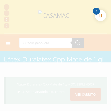
1
Products
search
HOME
PRODUCTOS
PINTURAS
LÁTEX DURALATEX CPP MATE DE 1 GL
Látex Duralatex Cpp Mate de 1 gl
“Látex Duralatex Cpp Mate de 1 gl – DX. ESPLENDOR
4594” se ha añadido a tu carrito.
VER CARRITO