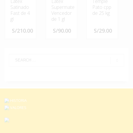
Látex
Látex
Temple
Satinado
Supermate
Pato cpp
Fast de 4
Vencedor
de 25 kg
gl
de 1 gl
S/
210.00
S/
90.00
S/
29.00
Este
Este
producto
producto
tiene
tiene
múltiples
múltiples
variantes.
variantes.
Las
Las
opciones
opciones
se
se
pueden
pueden
HISTORIA
elegir
elegir
en
VALORES
en
la
la
página
página
de
de