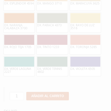
DX. ESPLENDOR 4594
DX. MANGO 3710
DX. MARACUYÁ 3625
DX. NARANJA
DX. PARACA 4373
DX. RAYO DE LUZ
CALABAZA 3700
3518
DX. ROJO TEJA 1705
DX. TINTO 1233
DX. TORONJA 5285
DX. VERDE LAGUNA
DX. VERDE TENNIS
DX. VIOLETA 6505
2227
4802
Látex
AÑADIR AL CARRITO
Duralatex
Cpp
SKU:
Mate
N/D