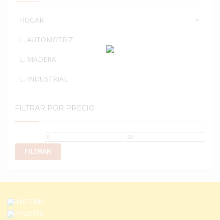
la
página
HOGAR
de
producto
L. AUTOMOTRIZ
L. MADERA
L. INDUSTRIAL
FILTRAR POR PRECIO
Precio
Precio
mínimo
máximo
FILTRAR
HISTORIA
VALORES