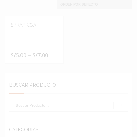
SPRAY C&A
Price
S/
5.00
–
S/
7.00
range:
S/5.00
Este
through
producto
S/7.00
tiene
BUSCAR PRODUCTO
múltiples
variantes.
Las
opciones
se
pueden
elegir
CATEGORIAS
en