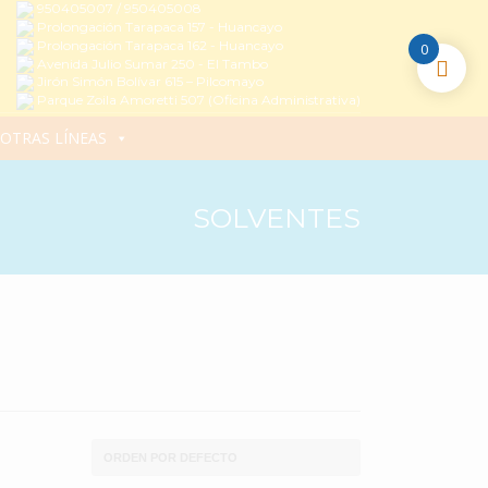
950405007 / 950405008
Prolongación Tarapaca 157 - Huancayo
Prolongación Tarapaca 162 - Huancayo
0
Avenida Julio Sumar 250 - El Tambo
Jirón Simón Bolívar 615 – Pilcomayo
Parque Zoila Amoretti 507 (Oficina Administrativa)
OTRAS LÍNEAS
SOLVENTES