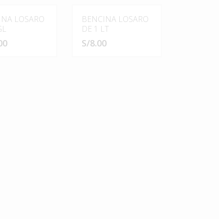
INA LOSARO
BENCINA LOSARO
GL
DE 1 LT
00
S/
8.00