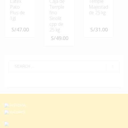
Látex
Caja de
Temple
Pato
Temple
Majestad
Plus de
fino
de 25 kg
1gl
Sinolit
cpp de
S/
47.00
S/
31.00
25 kg
S/
49.00
Este
producto
tiene
múltiples
variantes.
Las
opciones
se
pueden
elegir
en
HISTORIA
la
VALORES
página
de