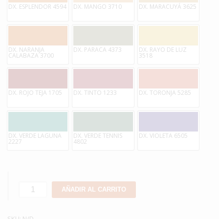
DX. ESPLENDOR 4594
DX. MANGO 3710
DX. MARACUYÁ 3625
DX. NARANJA
DX. PARACA 4373
DX. RAYO DE LUZ
CALABAZA 3700
3518
DX. ROJO TEJA 1705
DX. TINTO 1233
DX. TORONJA 5285
DX. VERDE LAGUNA
DX. VERDE TENNIS
DX. VIOLETA 6505
2227
4802
Látex
AÑADIR AL CARRITO
Duralatex
Cpp
SKU:
Mate
N/D