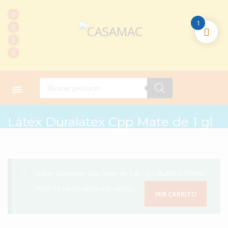
1
Products
search
HOME
PRODUCTOS
PINTURAS
LÁTEX DURALATEX CPP MATE DE 1 GL
Látex Duralatex Cpp Mate de 1 gl
“Látex Duralatex Cpp Mate de 1 gl – DX. BLANCO HUMO
0501” se ha añadido a tu carrito.
VER CARRITO