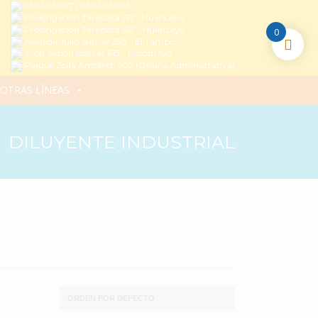
950405007 / 950405008
Prolongación Tarapaca 157 - Huancayo
Prolongación Tarapaca 162 - Huancayo
0
Avenida Julio Sumar 250 - El Tambo
Jirón Simón Bolívar 615 – Pilcomayo
Parque Zoila Amoretti 507 (Oficina Administrativa)
OTRAS LÍNEAS
DILUYENTE INDUSTRIAL