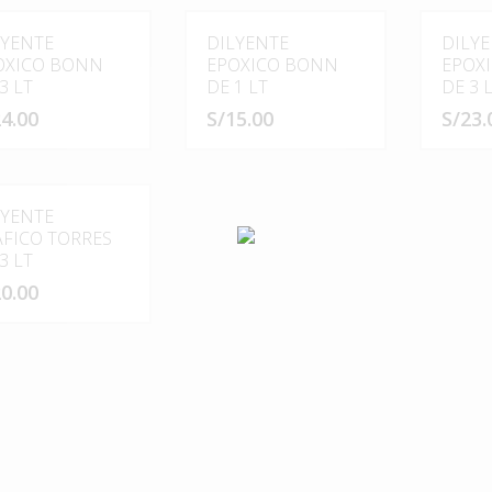
LYENTE
DILYENTE
DILY
OXICO BONN
EPOXICO BONN
EPOX
3 LT
DE 1 LT
DE 3 
4.00
S/
15.00
S/
23.
LYENTE
AFICO TORRES
3 LT
0.00