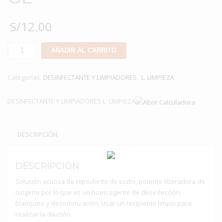
S/
12.00
LEJÍA
AÑADIR AL CARRITO
ORIENTAL
DE
Categorías:
DESINFECTANTE Y LIMPIADORES
,
L. LIMPIEZA
1
GL
DESINFECTANTE Y LIMPIADORES L. LIMPIEZA
cantidad
DESCRIPCIÓN
DESCRIPCIÓN
Solución acuosa de Hipoclorito de sodio, potente liberadora de
oxígeno por lo que es un buen agente de desinfección,
blanqueo y desodorización. Usar un recipiente limpio para
realizar la dilución.