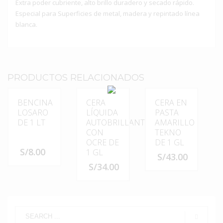
Extra poder cubriente, alto brillo duradero y secado rápido.
Especial para Superficies de metal, madera y repintado línea
blanca.
PRODUCTOS RELACIONADOS
BENCINA
CERA
CERA EN
LOSARO
LÍQUIDA
PASTA
DE 1 LT
AUTOBRILLANTE
AMARILLO
CON
TEKNO
OCRE DE
DE 1 GL
S/
8.00
1 GL
S/
43.00
S/
34.00