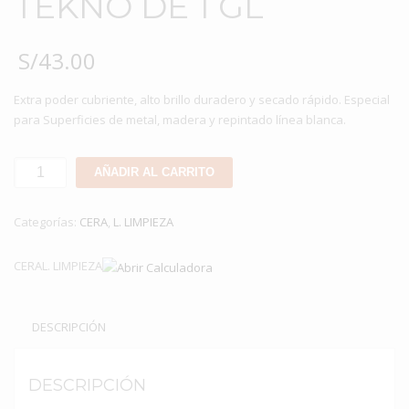
TEKNO DE 1 GL
S/
43.00
Extra poder cubriente, alto brillo duradero y secado rápido. Especial
para Superficies de metal, madera y repintado línea blanca.
CERA
AÑADIR AL CARRITO
EN
PASTA
Categorías:
CERA
,
L. LIMPIEZA
ROJO
TEKNO
CERAL. LIMPIEZA
DE
1
GL
DESCRIPCIÓN
cantidad
DESCRIPCIÓN