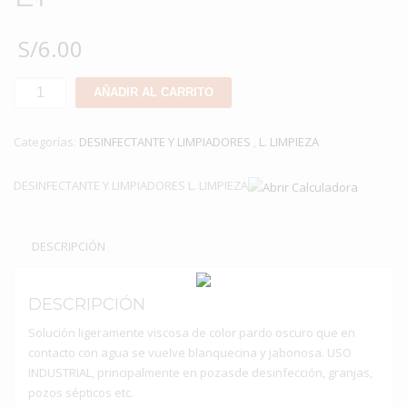
S/
6.00
KRESSO
AÑADIR AL CARRITO
LOSARO
DE
Categorías:
DESINFECTANTE Y LIMPIADORES
,
L. LIMPIEZA
1
LT
DESINFECTANTE Y LIMPIADORES L. LIMPIEZA
cantidad
DESCRIPCIÓN
DESCRIPCIÓN
Solución ligeramente viscosa de color pardo oscuro que en
contacto con agua se vuelve blanquecina y jabonosa. USO
INDUSTRIAL, principalmente en pozasde desinfección, granjas,
pozos sépticos etc.