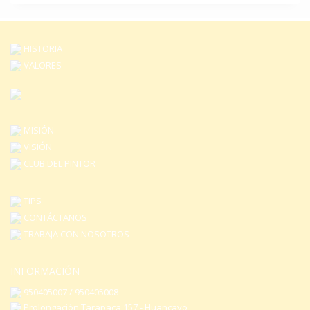
opciones
opciones
se
se
pueden
pueden
HISTORIA
elegir
elegir
en
VALORES
en
la
la
página
página
de
de
producto
producto
MISIÓN
VISIÓN
CLUB DEL PINTOR
TIPS
CONTÁCTANOS
TRABAJA CON NOSOTROS
INFORMACIÓN
950405007 / 950405008
Prolongación Tarapaca 157 - Huancayo