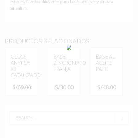
esteres. Efectivo diluyente para lacas acrílicas y pintura
piroxilina.
PRODUCTOS RELACIONADOS
GLOSS
BASE
BASE AL
ANYPSA
ZINCROMATO
ACEITE
X3
FRANJA
PATO
CATALIZADO
S/
69.00
S/
30.00
S/
48.00
Este
Este
producto
producto
tiene
tiene
múltiples
múltiples
variantes.
variantes.
Las
Las