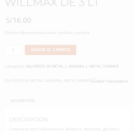
WILLMAX DE 3 LT
S/
16.00
Efectivo diluyente para lacas acrílicas y pintura.
THINNER
AÑADIR AL CARRITO
ACRÍLICO
WILLMAX
Categorías:
DILUYENTE DE METAL
,
L. MADERA
,
L. METAL
,
THINNER
DE
3
DILUYENTE DE METALL. MADERAL. METALTHINNER
LT
cantidad
DESCRIPCIÓN
DESCRIPCIÓN
Compuesto por hidrocarburos alifaticos, alcoholes, glicoles y