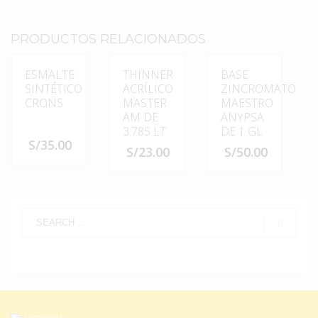
PRODUCTOS RELACIONADOS
ESMALTE
THINNER
BASE
SINTÉTICO
ACRÍLICO
ZINCROMATO
CRONS
MASTER
MAESTRO
AM DE
ANYPSA
3.785 LT
DE 1 GL
S/
35.00
S/
23.00
S/
50.00
Este
producto
tiene
múltiples
variantes.
Las
opciones
se
pueden
elegir