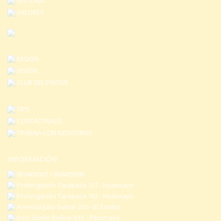
HISTORIA
en
VALORES
la
página
de
producto
MISIÓN
VISIÓN
CLUB DEL PINTOR
TIPS
CONTÁCTANOS
TRABAJA CON NOSOTROS
INFORMACIÓN
950405007 / 950405008
Prolongación Tarapaca 157 - Huancayo
Prolongación Tarapaca 162 - Huancayo
Avenida Julio Sumar 250 - El Tambo
Jirón Simón Bolívar 615 - Pilcomayo