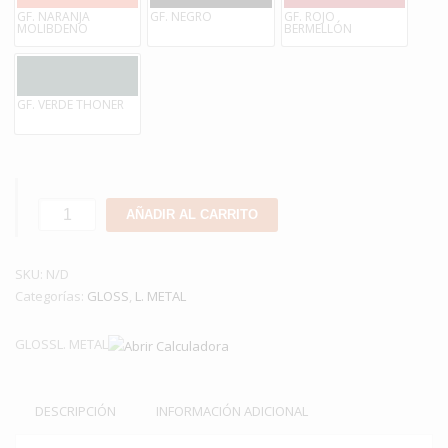
GF. NARANJA
GF. NEGRO
GF. ROJO
MOLIBDENO
BERMELLÓN
GF. VERDE THONER
SUPER
AÑADIR AL CARRITO
GLOSS
FRANJA
SKU:
cantidad
N/D
Categorías:
GLOSS
,
L. METAL
GLOSSL. METAL
DESCRIPCIÓN
INFORMACIÓN ADICIONAL