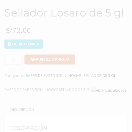
Sellador Losaro de 5 gl
S/
72.00
FICHA TÉCNICA
Sellador
AÑADIR AL CARRITO
Losaro
de
Categorías:
BASES DE PARED 5GL
,
L. HOGAR
,
SELLADOR DE 5 GL
5
gl
BASES DE PARED 5GLL. HOGARSELLADOR DE 5 GL
cantidad
DESCRIPCIÓN
DESCRIPCIÓN