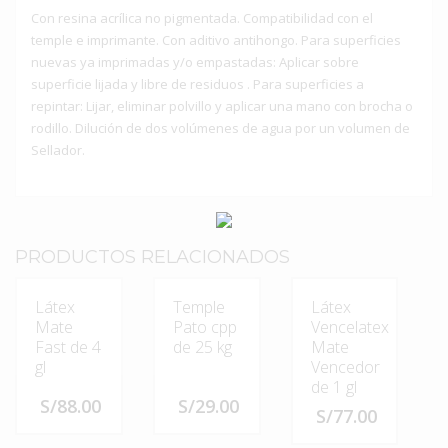
Con resina acrílica no pigmentada. Compatibilidad con el
temple e imprimante. Con aditivo antihongo. Para superficies
nuevas ya imprimadas y/o empastadas: Aplicar sobre
superficie lijada y libre de residuos . Para superficies a
repintar: Lijar, eliminar polvillo y aplicar una mano con brocha o
rodillo. Dilución de dos volúmenes de agua por un volumen de
Sellador.
PRODUCTOS RELACIONADOS
Látex
Temple
Látex
Mate
Pato cpp
Vencelatex
Fast de 4
de 25 kg
Mate
gl
Vencedor
de 1 gl
S/
88.00
S/
29.00
S/
77.00
Este