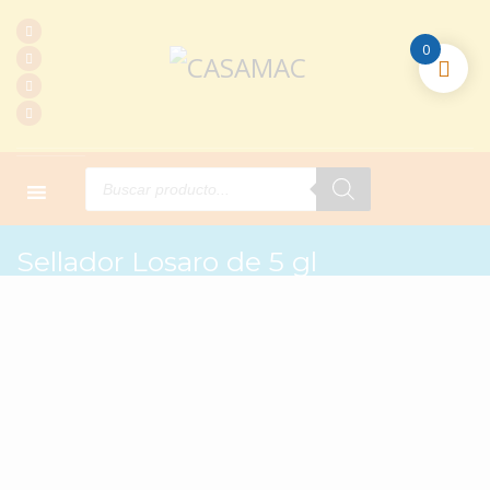
0
Products
search
HOME
PRODUCTOS
BASES DE PARED 5GL
SELLADOR LOSARO DE 5 GL
Sellador Losaro de 5 gl