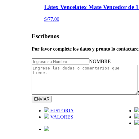
producto
tiene
Látex Vencelatex Mate Vencedor de 1
múltiples
variantes.
S/
77.00
Las
Este
opciones
producto
se
Escríbenos
tiene
pueden
múltiples
elegir
variantes.
Por favor complete los datos y pronto lo contactar
en
Las
la
opciones
NOMBRE
página
se
de
pueden
producto
elegir
en
la
página
de
ENVIAR
producto
HISTORIA
VALORES