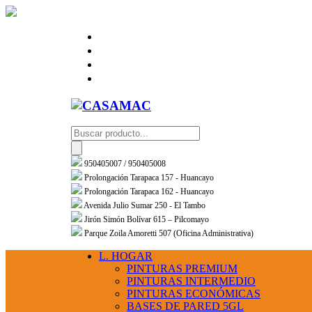
Products
search
950405007 / 950405008
Prolongación Tarapaca 157 - Huancayo
Prolongación Tarapaca 162 - Huancayo
Avenida Julio Sumar 250 - El Tambo
Jirón Simón Bolívar 615 – Pilcomayo
Parque Zoila Amoretti 507 (Oficina Administrativa)
L. HOGAR
PINTURAS PREMIUM
PINTURAS INTERMEDIO
PINTURAS ECONÓMICAS
BASES DE PARED 5GL