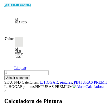
FICHA TÉCNICA
AS.
BLANCO
Color
AS.
GRIS
CIELO
8420
Limpiar
Látex
Satinado
Añadir al carrito
American
SKU:
N/D
Categorías:
L. HOGAR
,
pinturas
,
PINTURAS PREMI
Colors
L. HOGARpinturasPINTURAS PREMIUM
de
×
4
gl
Calculadora de Pintura
cantidad