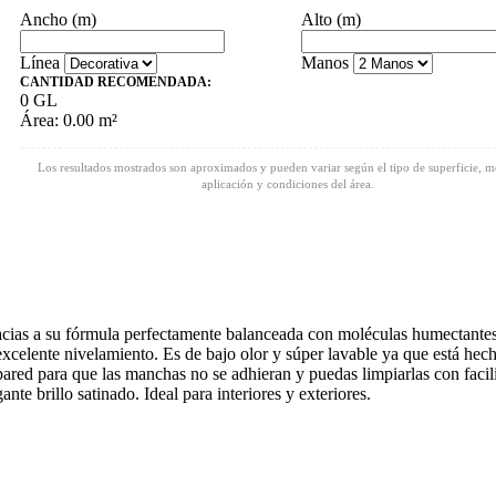
Ancho (m)
Alto (m)
Línea
Manos
CANTIDAD RECOMENDADA:
0 GL
Área: 0.00 m²
Los resultados mostrados son aproximados y pueden variar según el tipo de superficie, 
aplicación y condiciones del área.
acias a su fórmula perfectamente balanceada con moléculas humectante
excelente nivelamiento. Es de bajo olor y súper lavable ya que está hec
a pared para que las manchas no se adhieran y puedas limpiarlas con faci
nte brillo satinado. Ideal para interiores y exteriores.