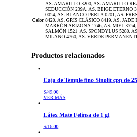
AS. AMARILLO 3200, AS. AMARILLO REAL
SEDUCCIÓN 239A, AS. BEIGE ETERNO 3
0054, AS. BLANCO PERLA 0201, AS. FRES
Color
8420, AS. GRIS CLÁSICO 8419, AS. JADE
MARRÓN ARIZONA 1746, AS. MIEL 3554, 
SALMÓN 1521, AS. SPONDYLUS 5280, AS.
MILANO 4760, AS. VERDE PERMANENTE
Productos relacionados
Caja de Temple fino Sinolit cpp de 2
S/
49.00
VER MÁS
Látex Mate Felinsa de 1 gl
S/
16.00
Este