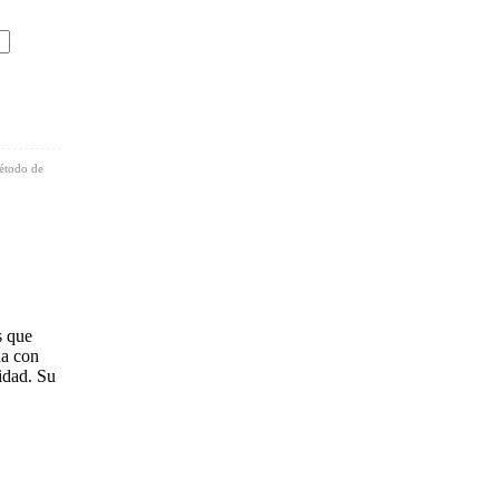
método de
s que
ha con
lidad. Su