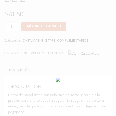
S/
8.50
MASKING
AÑADIR AL CARRITO
PEGAFAN
DE
Categorías:
CINTA MASKING TAPE
,
COMPLEMENTARIOS
2"
cantidad
CINTA MASKING TAPECOMPLEMENTARIOS
DESCRIPCIÓN
DESCRIPCIÓN
Hecho de papel crepé con adhesivo de goma sensible a la
presión para una colocación segura. Se rasga sin esfuerzo a
mano, fácil de quitar y no daña las superficies ni deja residuos
pegajosos.