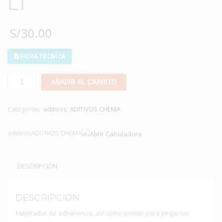
LT
S/
30.00
FICHA TÉCNICA
CHEMA
AÑADIR AL CARRITO
PRIMER
DE
Categorías:
aditivos
,
ADITIVOS CHEMA
1
LT
aditivosADITIVOS CHEMA
cantidad
DESCRIPCIÓN
DESCRIPCIÓN
Mejorador de adherencia, así como primer para pegar los