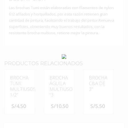
Las brochas Tumi están elaboradas con filamentos de nylon
612 afilados y horquillados, por esta razón retienen gran
cantidad de pintura, facilitando el trabajo del pintor.Renueva
superficies, obteniendo muy buenos resultados, con la
resistente brocha multiuso, retiene mejor la pintura.
PRODUCTOS RELACIONADOS
BROCHA
BROCHA
BROCHA
TUMI
ÁGUILA
C&A DE
MULTIUSOS
MULTIUSO
3”
1/2″
“3
S/
4.50
S/
10.50
S/
5.50