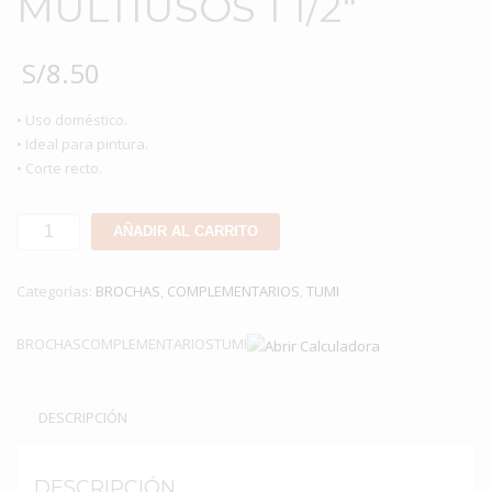
MULTIUSOS 1 1/2″
S/
8.50
• Uso doméstico.
• Ideal para pintura.
• Corte recto.
BROCHA
AÑADIR AL CARRITO
TUMI
MULTIUSOS
Categorías:
BROCHAS
,
COMPLEMENTARIOS
,
TUMI
1
1/2"
BROCHASCOMPLEMENTARIOSTUMI
cantidad
DESCRIPCIÓN
DESCRIPCIÓN