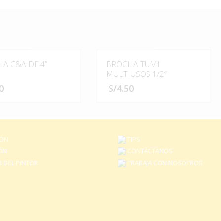
A C&A DE 4”
BROCHA TUMI
MULTIUSOS 1/2″
0
S/
4.50
IÓN
TIPS
ÓN
CONTÁCTANOS
 DEL PINTOR
TRABAJA CON NOSOTROS