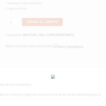
• Acabado más uniforme.
• Ligera al usar.
BROCHA
AÑADIR AL CARRITO
C&A
DE
Categorías:
BROCHAS
,
C&A
,
COMPLEMENTARIOS
6”
cantidad
BROCHASC&ACOMPLEMENTARIOS
neas de uso doméstico.
de ser cómoda y ligera al usar sus brochas de cerda natural ayudan a