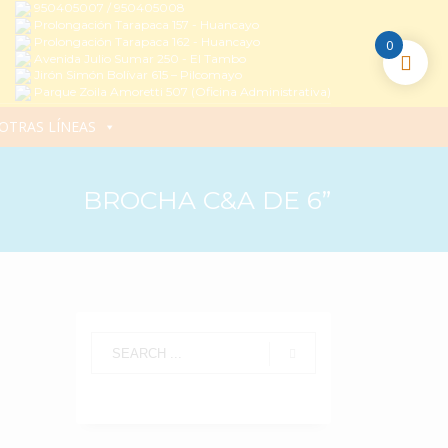
950405007 / 950405008
Prolongación Tarapaca 157 - Huancayo
Prolongación Tarapaca 162 - Huancayo
0
Avenida Julio Sumar 250 - El Tambo
Jirón Simón Bolívar 615 – Pilcomayo
Parque Zoila Amoretti 507 (Oficina Administrativa)
OTRAS LÍNEAS
BROCHA C&A DE 6”