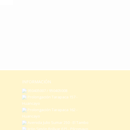
INFORMACIÓN
950405007 / 950405008
Prolongación Tarapaca 157 -
Huancayo
Prolongación Tarapaca 162 -
Huancayo
Avenida Julio Sumar 250 - El Tambo
Jirón Simón Bolívar 615 - Pilcomayo