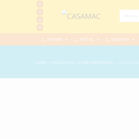
Products
search
L. HOGAR
L. METAL
L. MADERA
HOME
PRODUCTOS
COMPLEMENTARIOS
BROCHA C&A