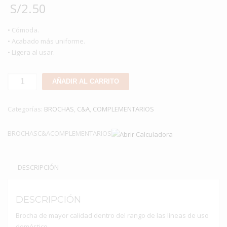
S/
2.50
• Cómoda.
• Acabado más uniforme.
• Ligera al usar.
BROCHA
AÑADIR AL CARRITO
C&A
DE
Categorías:
BROCHAS
,
C&A
,
COMPLEMENTARIOS
1
1/2”
BROCHASC&ACOMPLEMENTARIOS
cantidad
DESCRIPCIÓN
DESCRIPCIÓN
Brocha de mayor calidad dentro del rango de las líneas de uso
doméstico.