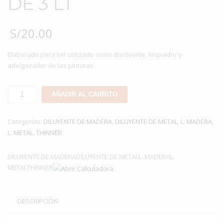
DE 3 LT
S/
20.00
Elaborado para ser utilizado como disolvente, limpiador y
adelgazador de las pinturas
AGUARRAZ
AÑADIR AL CARRITO
TORRES
DE
Categorías:
DILUYENTE DE MADERA
,
DILUYENTE DE METAL
,
L. MADERA
,
3
L. METAL
,
THINNER
LT
cantidad
DILUYENTE DE MADERADILUYENTE DE METALL. MADERAL.
METALTHINNER
DESCRIPCIÓN