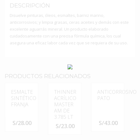
DESCRIPCIÓN
Disuelve pinturas, óleos, esmaltes, barniz marino,
anticorrosivos; y limpia grasas, ceras aceites y demás con este
excelente aguarrás mineral. Un producto elaborado
cuidadosamente con una precisa fórmula química, los cual
asegura una eficaz labor cada vez que se requiera de su uso.
PRODUCTOS RELACIONADOS
ESMALTE
THINNER
ANTICORROSIVO
SINTÉTICO
ACRÍLICO
PATO
FRANJA
MASTER
AM DE
3.785 LT
S/
28.00
S/
43.00
S/
23.00
Este
Este