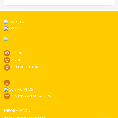
mín
máx
HISTORIA
VALORES
MISIÓN
VISIÓN
CLUB DEL PINTOR
TIPS
CONTÁCTANOS
TRABAJA CON NOSOTROS
INFORMACIÓN